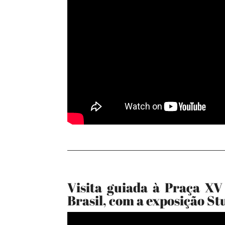
Visita guiada à Praça XV
Brasil, com a exposição St