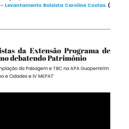
s – Levantamento Bolsista Caroline Costas.
(
istas da Extensão Programa de
mo debatendo Patrimônio
emplação da Paisagem e TBC na APA Guapemirim
smo e Cidades e IV MEPAT