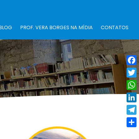
BLOG
PROF. VERA BORGES NA MÍDIA
CONTATOS
Fac
Twit
Wha
Link
Tele
Shar