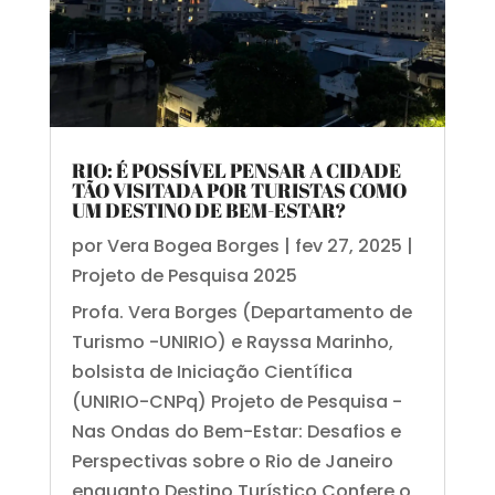
RIO: É POSSÍVEL PENSAR A CIDADE
TÃO VISITADA POR TURISTAS COMO
UM DESTINO DE BEM-ESTAR?
por
Vera Bogea Borges
|
fev 27, 2025
|
Projeto de Pesquisa 2025
Profa. Vera Borges (Departamento de
Turismo -UNIRIO) e Rayssa Marinho,
bolsista de Iniciação Científica
(UNIRIO-CNPq) Projeto de Pesquisa -
Nas Ondas do Bem-Estar: Desafios e
Perspectivas sobre o Rio de Janeiro
enquanto Destino Turístico Confere o