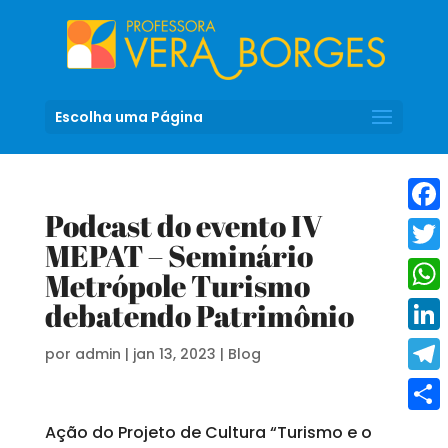
Escolha uma Página
Podcast do evento IV
Fac
MEPAT – Seminário
Twit
Metrópole Turismo
Wha
debatendo Patrimônio
Link
por
admin
|
jan 13, 2023
|
Blog
Tele
Shar
Ação do Projeto de Cultura “Turismo e o