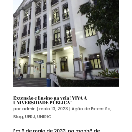
Extensão e Ensino na veia! VIVA A
UNIVERSIDADE PÚBLICA!
por
admin
|
maio 13, 2023
|
Ação de Extensão
,
Blog
,
UERJ
,
UNIRIO
Em 6 de maio de 2033, na manhã de