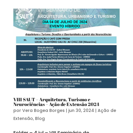
VIII SAUT – Arquitetura, Turismo e
Neurociências – Ação de Extensão 2024
por
Vera Bogea Borges
|
jun 30, 2024
|
Ação de
Extensão
,
Blog
Folder – 4 jul – VIII Seminário de