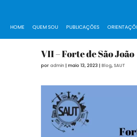
HOME
QUEM SOU
PUBLICAÇÕES
ORIENTAÇÕ
VII – Forte de São João
por
admin
|
maio 13, 2023
|
Blog
,
SAUT