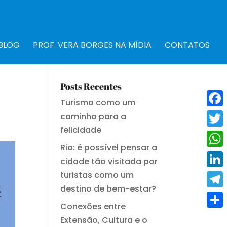
BLOG
PROF. VERA BORGES NA MÍDIA
CONTATOS
Posts Recentes
Turismo como um
Fac
caminho para a
felicidade
Twit
Rio: é possível pensar a
Wha
cidade tão visitada por
turistas como um
Link
destino de bem-estar?
Tele
Conexões entre
Shar
Extensão, Cultura e o