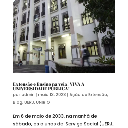
Extensão e Ensino na veia! VIVA A
UNIVERSIDADE PÚBLICA!
por
admin
|
maio 13, 2023
|
Ação de Extensão
,
Blog
,
UERJ
,
UNIRIO
Em 6 de maio de 2033, na manhã de
sábado, os alunos de Serviço Social (UERJ,