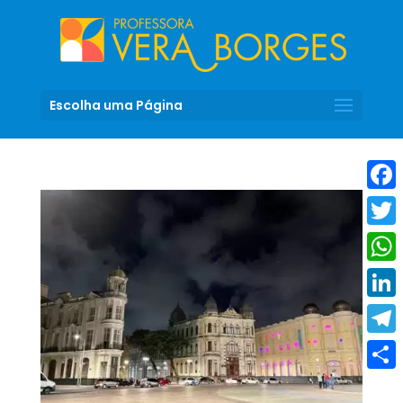
Escolha uma Página
Fac
Twit
Wha
Link
Tele
Shar