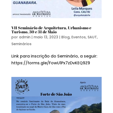
VII Seminário de Arquitetura, Urbanismo e
Turismo, 30 e 31 de Maio
por
admin
|
maio 13, 2023
|
Blog
,
Eventos
,
SAUT
,
Seminários
Link para inscrição do Seminário, a seguir:
https://forms.gle/FowU1Px7zDvKEQ9Z9